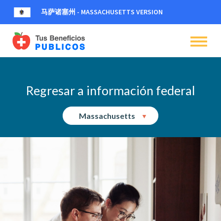
马萨诸塞州 - MASSACHUSETTS VERSION
dehaze
dehaze
dehaze
Regresar a información federal
Massachusetts