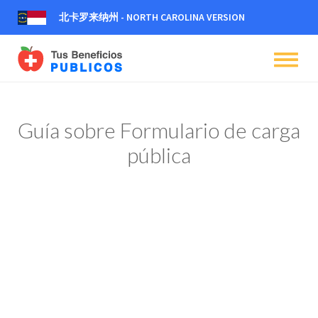
北卡罗来纳州 - NORTH CAROLINA VERSION
dehaze
dehaze
dehaze
Guía sobre Formulario de carga
pública